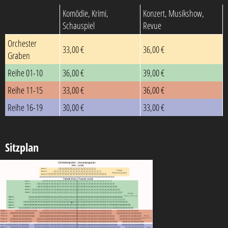
Komödie, Krimi,
Konzert, Musikshow,
Schauspiel
Revue
Orchester
33,00 €
36,00 €
Graben
Reihe 01-10
36,00 €
39,00 €
Reihe 11-15
33,00 €
36,00 €
Reihe 16-19
30,00 €
33,00 €
Sitzplan