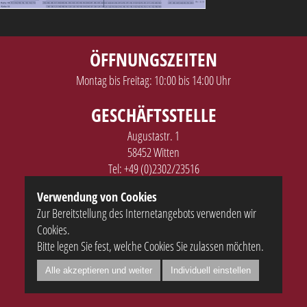
ÖFFNUNGSZEITEN
Montag bis Freitag: 10:00 bis 14:00 Uhr
GESCHÄFTSSTELLE
Augustastr. 1
58452 Witten
Tel:
+49 (0)2302/23516
E-Mail:
info@volksbuehne-witten.de
Verwendung von Cookies
Zur Bereitstellung des Internetangebots verwenden wir
SERVICE
Cookies.
Kontakt
Bitte legen Sie fest, welche Cookies Sie zulassen möchten.
Anfahrt
Datenschutz
Alle akzeptieren und weiter
Individuell einstellen
Impressum